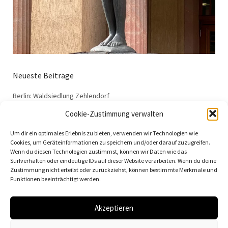
Neueste Beiträge
Berlin: Waldsiedlung Zehlendorf
Dessau: Haus Anton
Cookie-Zustimmung verwalten
Dessau: Haus Fieger
Um dir ein optimales Erlebnis zu bieten, verwenden wir Technologien wie
Dessau: Arbeitsamt
Cookies, um Geräteinformationen zu speichern und/oder darauf zuzugreifen.
Wenn du diesen Technologien zustimmst, können wir Daten wie das
Dessau: 100 Jahre Bauhaus
Surfverhalten oder eindeutige IDs auf dieser Website verarbeiten. Wenn du deine
Zustimmung nicht erteilst oder zurückziehst, können bestimmte Merkmale und
Funktionen beeinträchtigt werden.
Akzeptieren