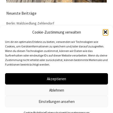
Neueste Beiträge
Berlin: Waldsiedlung Zehlendorf
Dessau: Haus Anton
Cookie-Zustimmung verwalten
Dessau: Haus Fieger
Um dir ein optimales Erlebnis zu bieten, verwenden wir Technologien wie
Dessau: Arbeitsamt
Cookies, um Geräteinformationen zu speichern und/oder darauf zuzugreifen.
Wenn du diesen Technologien zustimmst, können wir Daten wie das
Dessau: 100 Jahre Bauhaus
Surfverhalten oder eindeutige IDs auf dieser Website verarbeiten. Wenn du deine
Zustimmung nicht erteilst oder zurückziehst, können bestimmte Merkmale und
Funktionen beeinträchtigt werden.
Akzeptieren
© 2026
Vielfalt der Moderne | Daniela Christmann
Ablehnen
Impressum/Legal Notice
Datenschutzerklärung
Einstellungen ansehen
Cookie-Richtlinie
Datenschutzerklärung
Impressum