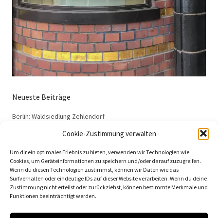
Neueste Beiträge
Berlin: Waldsiedlung Zehlendorf
Dessau: Haus Anton
Cookie-Zustimmung verwalten
Dessau: Haus Fieger
Um dir ein optimales Erlebnis zu bieten, verwenden wir Technologien wie
Dessau: Arbeitsamt
Cookies, um Geräteinformationen zu speichern und/oder darauf zuzugreifen.
Wenn du diesen Technologien zustimmst, können wir Daten wie das
Dessau: 100 Jahre Bauhaus
Surfverhalten oder eindeutige IDs auf dieser Website verarbeiten. Wenn du deine
Zustimmung nicht erteilst oder zurückziehst, können bestimmte Merkmale und
Funktionen beeinträchtigt werden.