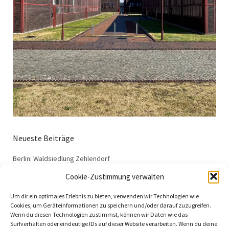
Neueste Beiträge
Berlin: Waldsiedlung Zehlendorf
Dessau: Haus Anton
Cookie-Zustimmung verwalten
Dessau: Haus Fieger
Um dir ein optimales Erlebnis zu bieten, verwenden wir Technologien wie
Dessau: Arbeitsamt
Cookies, um Geräteinformationen zu speichern und/oder darauf zuzugreifen.
Wenn du diesen Technologien zustimmst, können wir Daten wie das
Dessau: 100 Jahre Bauhaus
Surfverhalten oder eindeutige IDs auf dieser Website verarbeiten. Wenn du deine