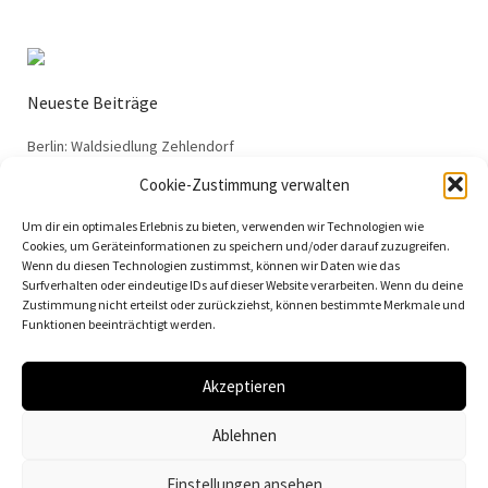
Neueste Beiträge
Berlin: Waldsiedlung Zehlendorf
Dessau: Haus Anton
Cookie-Zustimmung verwalten
Dessau: Haus Fieger
Um dir ein optimales Erlebnis zu bieten, verwenden wir Technologien wie
Dessau: Arbeitsamt
Cookies, um Geräteinformationen zu speichern und/oder darauf zuzugreifen.
Wenn du diesen Technologien zustimmst, können wir Daten wie das
Dessau: 100 Jahre Bauhaus
Surfverhalten oder eindeutige IDs auf dieser Website verarbeiten. Wenn du deine
Zustimmung nicht erteilst oder zurückziehst, können bestimmte Merkmale und
Funktionen beeinträchtigt werden.
Akzeptieren
© 2026
Vielfalt der Moderne | Daniela Christmann
Ablehnen
Impressum/Legal Notice
Datenschutzerklärung
Einstellungen ansehen