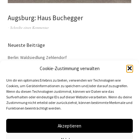
Augsburg: Haus Buchegger
Schreibe einen Kommentar
Neueste Beiträge
Berlin: Waldsiedlung Zehlendorf
Dessau: Haus Anton
Cookie-Zustimmung verwalten
Dessau: Haus Fieger
Um dir ein optimales Erlebnis zu bieten, verwenden wir Technologien wie
Dessau: Arbeitsamt
Cookies, um Geräteinformationen zu speichern und/oder darauf zuzugreifen.
Wenn du diesen Technologien zustimmst, können wir Daten wie das
Dessau: 100 Jahre Bauhaus
Surfverhalten oder eindeutige IDs auf dieser Website verarbeiten. Wenn du deine
Zustimmung nicht erteilst oder zurückziehst, können bestimmte Merkmale und
Funktionen beeinträchtigt werden.
Akzeptieren
© 2026
Vielfalt der Moderne | Daniela Christmann