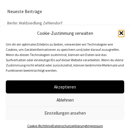
Neueste Beiträge
Berlin: Waldsiedlung Zehlendorf
Dessau: Haus Anton
Cookie-Zustimmung verwalten
Dessau: Haus Fieger
Um dir ein optimales Erlebnis zu bieten, verwenden wir Technologien wie
Dessau: Arbeitsamt
Cookies, um Geräteinformationen zu speichern und/oder darauf zuzugreifen.
Wenn du diesen Technologien zustimmst, können wir Daten wie das
Dessau: 100 Jahre Bauhaus
Surfverhalten oder eindeutige IDs auf dieser Website verarbeiten. Wenn du deine
Zustimmung nicht erteilst oder zurückziehst, können bestimmte Merkmale und
Funktionen beeinträchtigt werden.
Akzeptieren
© 2026
Vielfalt der Moderne | Daniela Christmann
Ablehnen
Impressum/Legal Notice
Datenschutzerklärung
Einstellungen ansehen
Cookie-Richtlinie
Datenschutzerklärung
Impressum