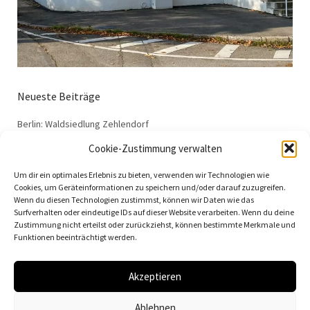
Neueste Beiträge
Berlin: Waldsiedlung Zehlendorf
Dessau: Haus Anton
Cookie-Zustimmung verwalten
Dessau: Haus Fieger
Um dir ein optimales Erlebnis zu bieten, verwenden wir Technologien wie
Dessau: Arbeitsamt
Cookies, um Geräteinformationen zu speichern und/oder darauf zuzugreifen.
Wenn du diesen Technologien zustimmst, können wir Daten wie das
Dessau: 100 Jahre Bauhaus
Surfverhalten oder eindeutige IDs auf dieser Website verarbeiten. Wenn du deine
Zustimmung nicht erteilst oder zurückziehst, können bestimmte Merkmale und
Funktionen beeinträchtigt werden.
Akzeptieren
© 2026
Vielfalt der Moderne | Daniela Christmann
Ablehnen