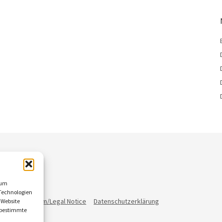
 um
Technologien
ann
Impressum/Legal Notice
Datenschutzerklärung
 Website
n bestimmte