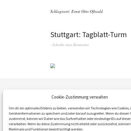
Schlagwort:
Ernst Otto Oßwald
Stuttgart: Tagblatt-Turm
Schreibe einen Kommentar
Cookie-Zustimmung verwalten
Um dir ein optimales Erlebnis zu bieten, verwenden wir Technologien wie Cookies,
Geräteinformationen zu speichern und/oder darauf zuzugreifen. Wenn du diesen 
© 2026
Vielfalt der Moderne | Daniela Christm
zustimmst, können wir Daten wie das Surfverhalten oder eindeutige IDs auf dieser
verarbeiten. Wenn du deine Zustimmung nicht erteilst oder zurückziehst, könne
Merkmale und Funktionen beeinträchtigt werden.