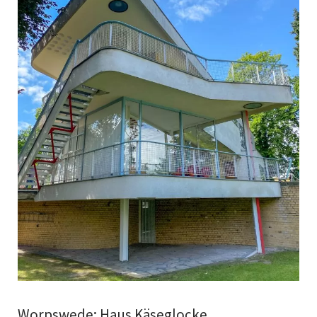
Worpswede: Haus Käseglocke