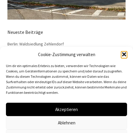
Neueste Beiträge
Berlin: Waldsiedlung Zehlendorf
Dessau: Haus Anton
Cookie-Zustimmung verwalten
Dessau: Haus Fieger
Um dir ein optimales Erlebnis zu bieten, verwenden wir Technologien wie
Dessau: Arbeitsamt
Cookies, um Geräteinformationen zu speichern und/oder darauf zuzugreifen.
Wenn du diesen Technologien zustimmst, können wir Daten wie das
Dessau: 100 Jahre Bauhaus
Surfverhalten oder eindeutige IDs auf dieser Website verarbeiten. Wenn du deine
Zustimmung nicht erteilst oder zurückziehst, können bestimmte Merkmale und
Funktionen beeinträchtigt werden.
Akzeptieren
© 2026
Vielfalt der Moderne | Daniela Christmann
Ablehnen
Impressum/Legal Notice
Datenschutzerklärung