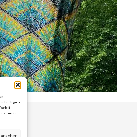
 um
Technologien
 Website
n bestimmte
n ansehen