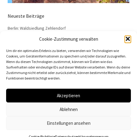
Neueste Beiträge
Berlin: Waldsiedlung Zehlendorf
Dessau: Haus Anton
Cookie-Zustimmung verwalten
Dessau: Haus Fieger
Um dir ein optimales Erlebnis zu bieten, verwenden wir Technologien wie
Dessau: Arbeitsamt
Cookies, um Geräteinformationen zu speichern und/oder darauf zuzugreifen.
Wenn du diesen Technologien zustimmst, können wir Daten wie das
Dessau: 100 Jahre Bauhaus
Surfverhalten oder eindeutige IDs auf dieser Website verarbeiten. Wenn du deine
Zustimmung nicht erteilst oder zurückziehst, können bestimmte Merkmale und
Funktionen beeinträchtigt werden.
Akzeptieren
© 2026
Vielfalt der Moderne | Daniela Christmann
Ablehnen
Impressum/Legal Notice
Datenschutzerklärung
Einstellungen ansehen
Cookie-Richtlinie
Datenschutzerklärung
Impressum