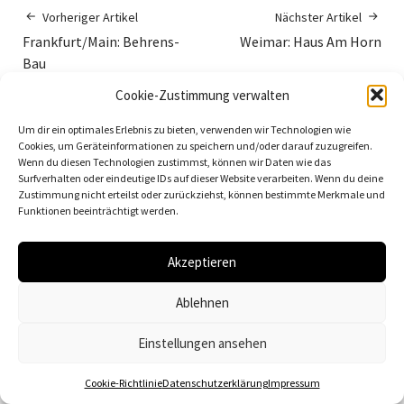
Vorheriger Artikel
Nächster Artikel
Frankfurt/Main: Behrens-
Weimar: Haus Am Horn
Bau
Cookie-Zustimmung verwalten
Neueste Beiträge
Um dir ein optimales Erlebnis zu bieten, verwenden wir Technologien wie
Cookies, um Geräteinformationen zu speichern und/oder darauf zuzugreifen.
Wenn du diesen Technologien zustimmst, können wir Daten wie das
Berlin: Waldsiedlung Zehlendorf
Surfverhalten oder eindeutige IDs auf dieser Website verarbeiten. Wenn du deine
Dessau: Haus Anton
Zustimmung nicht erteilst oder zurückziehst, können bestimmte Merkmale und
Funktionen beeinträchtigt werden.
Dessau: Haus Fieger
Dessau: Arbeitsamt
Akzeptieren
Dessau: 100 Jahre Bauhaus
Ablehnen
Einstellungen ansehen
Cookie-Richtlinie
Datenschutzerklärung
Impressum
© 2026
Vielfalt der Moderne | Daniela Christmann