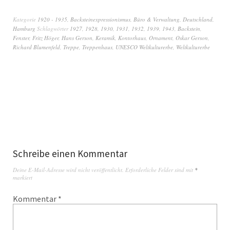
Kategorie
1920 - 1935
,
Backsteinexpressionismus
,
Büro & Verwaltung
,
Deutschland
,
Hamburg
Schlagwörter
1927
,
1928
,
1930
,
1931
,
1932
,
1939
,
1943
,
Backstein
,
Fenster
,
Fritz Höger
,
Hans Gerson
,
Keramik
,
Kontorhaus
,
Ornament
,
Oskar Gerson
,
Richard Blumenfeld
,
Treppe
,
Treppenhaus
,
UNESCO Weltkulturerbe
,
Weltkulturerbe
Schreibe einen Kommentar
Deine E-Mail-Adresse wird nicht veröffentlicht.
Erforderliche Felder sind mit
*
markiert
Kommentar
*