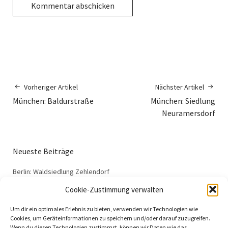
Vorheriger Artikel
Nächster Artikel
München: Baldurstraße
München: Siedlung
Neuramersdorf
Neueste Beiträge
Berlin: Waldsiedlung Zehlendorf
Dessau: Haus Anton
Cookie-Zustimmung verwalten
Dessau: Haus Fieger
Um dir ein optimales Erlebnis zu bieten, verwenden wir Technologien wie
Dessau: Arbeitsamt
Cookies, um Geräteinformationen zu speichern und/oder darauf zuzugreifen.
Wenn du diesen Technologien zustimmst, können wir Daten wie das