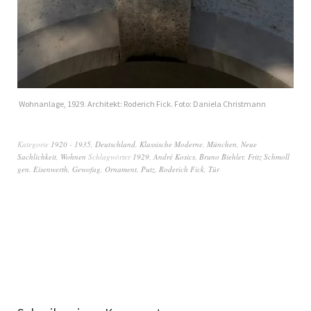
Wohnanlage, 1929. Architekt: Roderich Fick. Foto: Daniela Christmann
Kategorie
1920 - 1935
,
Deutschland
,
Klassische Moderne
,
München
,
Neue
Sachlichkeit
,
Wohnen
Schlagwörter
1929
,
André Kosics
,
Bruno Biehler
,
Fritz Schmoll
gen. Eisenwerth
,
Gewofag
,
Ornament
,
Putz
,
Roderich Fick
,
Tür