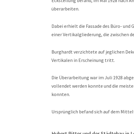
Eckstellung befand, im Mai 1928 nach A
überarbeiten.
Dabei erhielt die Fassade des Büro- und
einer Vertikalgliederung, die zwischen d
Burghardt verzichtete auf jeglichen Deko
Vertikalen in Erscheinung tritt.
Die Überarbeitung war im Juli 1928 ab
vollendet werden konnte und die meist
konnten.
Ursprünglich befand sich auf dem Mitte
Hubert Ritter und der Städtebau in L