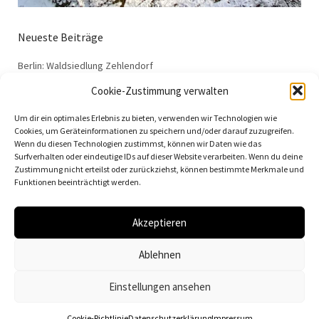
Neueste Beiträge
Berlin: Waldsiedlung Zehlendorf
Dessau: Haus Anton
Cookie-Zustimmung verwalten
Dessau: Haus Fieger
Um dir ein optimales Erlebnis zu bieten, verwenden wir Technologien wie
Dessau: Arbeitsamt
Cookies, um Geräteinformationen zu speichern und/oder darauf zuzugreifen.
Wenn du diesen Technologien zustimmst, können wir Daten wie das
Dessau: 100 Jahre Bauhaus
Surfverhalten oder eindeutige IDs auf dieser Website verarbeiten. Wenn du deine
Zustimmung nicht erteilst oder zurückziehst, können bestimmte Merkmale und
Funktionen beeinträchtigt werden.
Akzeptieren
© 2026
Vielfalt der Moderne | Daniela Christmann
Ablehnen
Impressum/Legal Notice
Datenschutzerklärung
Einstellungen ansehen
Cookie-Richtlinie
Datenschutzerklärung
Impressum