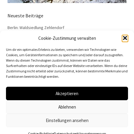
Neueste Beiträge
Berlin: Waldsiedlung Zehlendorf
Dessau: Haus Anton
Cookie-Zustimmung verwalten
Dessau: Haus Fieger
Um dir ein optimales Erlebnis zu bieten, verwenden wir Technologien wie
Dessau: Arbeitsamt
Cookies, um Geräteinformationen zu speichern und/oder darauf zuzugreifen.
Wenn du diesen Technologien zustimmst, können wir Daten wie das
Dessau: 100 Jahre Bauhaus
Surfverhalten oder eindeutige IDs auf dieser Website verarbeiten. Wenn du deine
Zustimmung nicht erteilst oder zurückziehst, können bestimmte Merkmale und
Funktionen beeinträchtigt werden.
Akzeptieren
© 2026
Vielfalt der Moderne | Daniela Christmann
Ablehnen
Impressum/Legal Notice
Datenschutzerklärung
Einstellungen ansehen
Cookie-Richtlinie
Datenschutzerklärung
Impressum