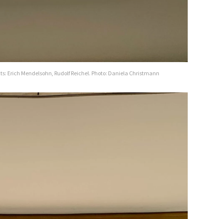
ts: Erich Mendelsohn, Rudolf Reichel. Photo: Daniela Christmann