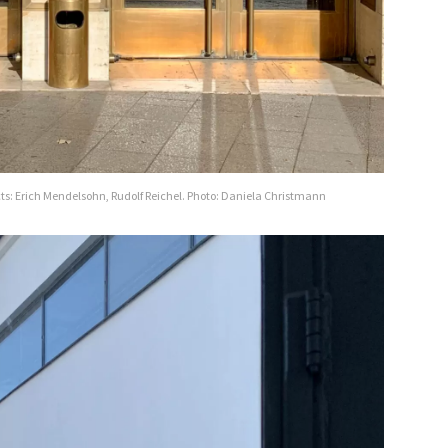
ts: Erich Mendelsohn, Rudolf Reichel. Photo: Daniela Christmann