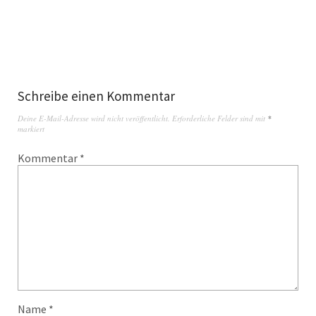
Schreibe einen Kommentar
Deine E-Mail-Adresse wird nicht veröffentlicht.
Erforderliche Felder sind mit
*
markiert
Kommentar
*
Name
*