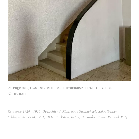
St. Engelbert, 1930-1932. Architekt: Dominikus Böhm. Foto: Daniela
Christmann
Kategorie
1920 - 1935
,
Deutschland
,
Köln
,
Neue Sachlichkeit
,
Sakralbauten
Schlagwörter
1930
,
1931
,
1932
,
Backstein
,
Beton
,
Dominikus Böhm
,
Parabel
,
Putz