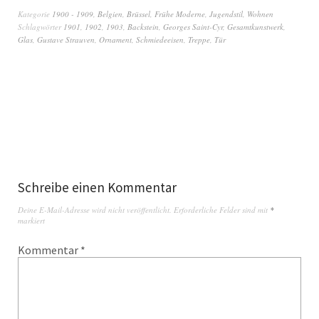
Kategorie
1900 - 1909
,
Belgien
,
Brüssel
,
Frühe Moderne
,
Jugendstil
,
Wohnen
Schlagwörter
1901
,
1902
,
1903
,
Backstein
,
Georges Saint-Cyr
,
Gesamtkunstwerk
,
Glas
,
Gustave Strauven
,
Ornament
,
Schmiedeeisen
,
Treppe
,
Tür
Schreibe einen Kommentar
Deine E-Mail-Adresse wird nicht veröffentlicht.
Erforderliche Felder sind mit
*
markiert
Kommentar
*