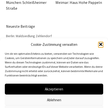
München: Schleißheimer
Weimar: Haus Hohe Pappeln
Straße
Neueste Beiträge
Berlin: Waldsiedlung Zehlendorf
Dessau: Haus Anton
Cookie-Zustimmung verwalten
Dessau: Haus Fieger
Um dir ein optimales Erlebnis zu bieten, verwenden wir Technologien wie
Dessau: Arbeitsamt
Cookies, um Geräteinformationen zu speichern und/oder darauf zuzugreifen.
Wenn du diesen Technologien zustimmst, können wir Daten wie das
Dessau: 100 Jahre Bauhaus
Surfverhalten oder eindeutige IDs auf dieser Website verarbeiten. Wenn du deine
Zustimmung nicht erteilst oder zurückziehst, können bestimmte Merkmale und
Funktionen beeinträchtigt werden.
Akzeptieren
© 2026
Vielfalt der Moderne | Daniela Christmann
Ablehnen
Impressum/Legal Notice
Datenschutzerklärung